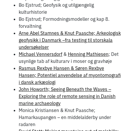
Bo Ejstrud; Geofysik og utilgængelig
kulturhistorie
Bo Ejstrud; Formodningsmodeller og kap 8.
forvaltning
Arne Abel Stamnes & Knut Paasche; Arkeologisk
geofysikk i Danmark –fra testing til storskala
undersøkelser
Michael Vennersdorf
&
Henning Mathiesen
; Det
usynlige tab af kulturarv i moser og gravhøje
Rasmus Rexbye Hansen & Søren Rexbye
Hansen; Potentiel anvendelse af myontomografi
i dansk arkæologi
John Howorth; Seeing Beneath the Waves –
Exploring the role of remote sensing in Danish
marine archaeology
Monica Kristiansen & Knut Paasche;
Hamarkaupangen – en middelalderby under
radaren