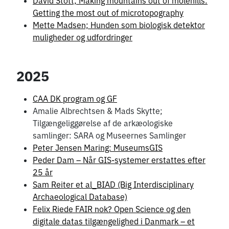
David Stott; Making mountains out of molehills:
Getting the most out of microtopography
Mette Madsen; Hunden som biologisk detektor
muligheder og udfordringer
2025
CAA DK program og GF
Amalie Albrechtsen & Mads Skytte;
Tilgængeliggørelse af de arkæologiske
samlinger: SARA og Museernes Samlinger
Peter Jensen Maring: MuseumsGIS
Peder Dam – Når GIS-systemer erstattes efter
25 år
Sam Reiter et al_BIAD (Big Interdisciplinary
Archaeological Database)
Felix Riede FAIR nok? Open Science og den
digitale datas tilgængelighed i Danmark – et