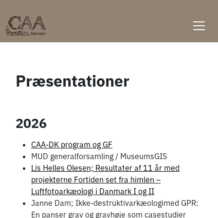
Skip
to
content
Præsentationer
2026
CAA-DK program og GF
MUD generalforsamling / MuseumsGIS
Lis Helles Olesen; Resultater af 11 år med
projekterne Fortiden set fra himlen –
Luftfotoarkæologi i Danmark I og II
Janne Dam; Ikke-destruktivarkæologimed GPR:
En panser grav og gravhøje som casestudier