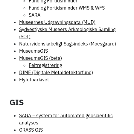
Fund og Fortidsminder
Fund og Fortidsminder WMS & WFS
SARA
Museernes Udgravningsdata (MUD)
Sydvestjyske Museers Arkæologiske Samling
(SOL)
Naturvidenskabeligt Sagsindeks (Moesgaard)
MuseumsGIS
MuseumsGIS (beta)
Feltregistrering
DIME (Digitale Metaldetektorfund)
Flyfotoarkivet
GIS
SAGA – system for automated geoscientific
analyses
GRASS GIS